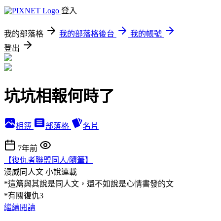
登入
我的部落格
我的部落格後台
我的帳號
登出
坑坑相報何時了
相簿
部落格
名片
7年前
【復仇者聯盟同人/隨筆】
漫威同人文
小說連載
*這篇與其說是同人文，還不如說是心情書發的文
*有關復仇3
繼續閱讀