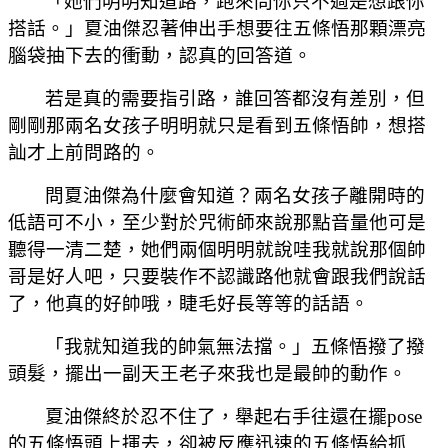
「她們明明知道路，跑來問你只不過是想跟你
搭話。」夏油傑忍著伸出手想要往五條悟那顆漂亮
腦袋抽下去的衝動，認真的回答道。
若是真的需要指引路，誰回答都沒有差別，但
剛剛那兩名女孩子明明就只是看到五條悟帥，想搭
訕才上前問路的。
問夏油傑為什麼會知道？兩名女孩子離開時的
低語可不小，至少對於咒術師來說那點音量他可是
聽得一清二楚，她們兩個明明就說哇我就說那個帥
哥是好人吧，只要裝作不認識路他就會跟我們說話
了，他真的好帥哦，睫毛好長等等的話語。
「我就知道我的帥氣無法擋。」五條悟撥了撥
頭髮，擺出一副天王老子來我也是最帥的動作。
夏油傑終於忍不住了，舉起右手往還在擺
pose
的五條悟頭上揮去，卻被反應迅速的五條悟給抓