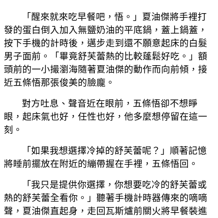
「醒來就來吃早餐吧，悟。」夏油傑將手裡打
發的蛋白倒入加入無鹽奶油的平底鍋，蓋上鍋蓋，
按下手機的計時後，邁步走到還不願意起床的白髮
男子面前。「畢竟舒芙蕾熱的比較蓬鬆好吃。」額
頭前的一小撮瀏海隨著夏油傑的動作而向前傾，接
近五條悟那張俊美的臉龐。
對方吐息、聲音近在眼前，五條悟卻不想睜
眼，起床氣也好，任性也好，他多麼想停留在這一
刻。
「如果我想選擇冷掉的舒芙蕾呢？」順著記憶
將睡前擺放在附近的繃帶握在手裡，五條悟回。
「我只是提供你選擇，你想要吃冷的舒芙蕾或
熱的舒芙蕾全看你。」聽著手機計時器傳來的嘀嘀
聲，夏油傑直起身，走回瓦斯爐前關火將早餐裝進