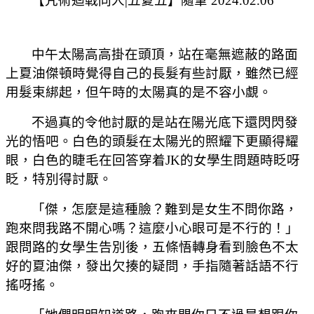
【咒術迴戰同人
|
五夏五】隨筆
2024.02.06
中午太陽高高掛在頭頂，站在毫無遮蔽的路面
上夏油傑頓時覺得自己的長髮有些討厭，雖然已經
用髮束綁起，但午時的太陽真的是不容小覷。
不過真的令他討厭的是站在陽光底下還閃閃發
光的悟吧。白色的頭髮在太陽光的照耀下更顯得耀
眼，白色的睫毛在回答穿着
JK
的女學生問題時眨呀
眨，特別得討厭。
「傑，怎麼是這種臉？難到是女生不問你路，
跑來問我路不開心嗎？這麼小心眼可是不行的！」
跟問路的女學生告別後，五條悟轉身看到臉色不太
好的夏油傑，發出欠揍的疑問，手指隨著話語不行
搖呀搖。