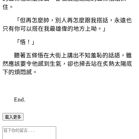
住。
「但再怎麼帥，別人再怎麼跟我搭話，永遠也
只有你可以搭在我最雄偉的地方上呦。」
「悟！」
聽著五條悟在大街上講出不知羞恥的話語，雖
然應該要令他感到生氣，卻也掃去站在炙熱太陽底
下的煩悶感。
End.
載入更多