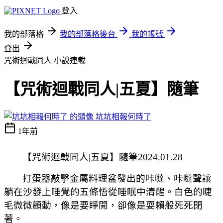
登入
我的部落格
我的部落格後台
我的帳號
登出
咒術迴戰同人
小說連載
【咒術迴戰同人|五夏】隨筆
坑坑相報何時了
1年前
【咒術迴戰同人
|
五夏】隨筆
2024.01.28
打蛋器敲擊金屬料理盆發出的咔噠、咔噠聲讓
躺在沙發上睡覺的五條悟從睡眠中清醒。白色的睫
毛微微顫動，像是要睜開，卻像是耍賴般死死閉
著。